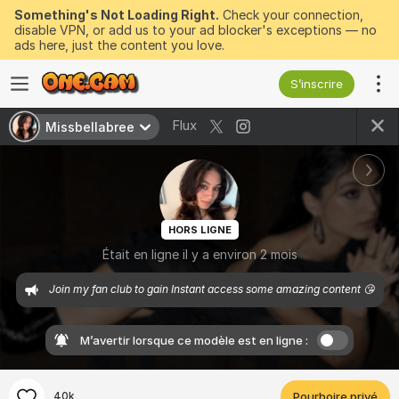
Something's Not Loading Right.
Check your connection,
disable VPN, or add us to your ad blocker's exceptions — no
ads here, just the content you love.
S’inscrire
Flux
Missbellabree
HORS LIGNE
Était en ligne il y a environ 2 mois
 Join my fan club to gain Instant access some amazing content 😘
M’avertir lorsque ce modèle est en ligne :
40k
Pourboire privé