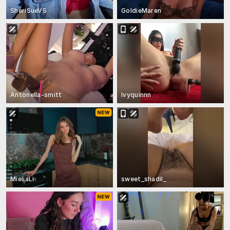
SheriSueVS
GoldieMaren
Antonella-smitt
Ivyquinnn
MieliaLi
sweet_shadil_