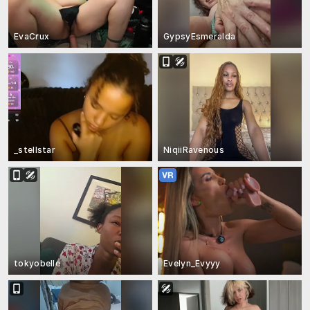
EvaCrux
GypsyEsmeralda
_stellstar
NiqiiRavenous
tokyobelle
Evelyn_Evyyy