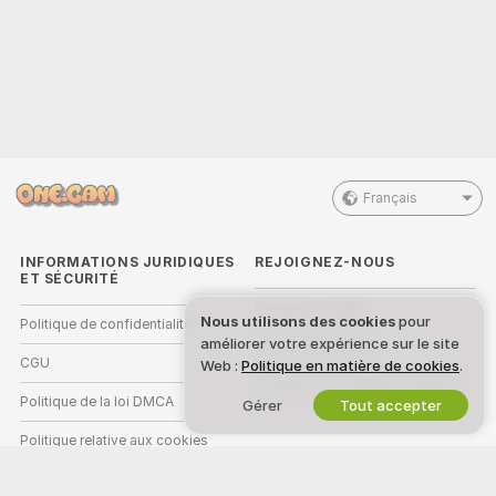
Français
INFORMATIONS JURIDIQUES
REJOIGNEZ-NOUS
ET SÉCURITÉ
Devenez modèle
Nous utilisons des cookies
pour
Politique de confidentialité
améliorer votre expérience sur le site
Inscriptions Studio
CGU
Web :
Politique en matière de cookies
.
Programme d'affiliation webcam
Politique de la loi DMCA
Gérer
Tout accepter
Politique relative aux cookies
Guide sur le contrôle parental