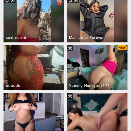
sexi_noemi
Mashuqqa_Forever
odbodu
Yummy_Honeypot777