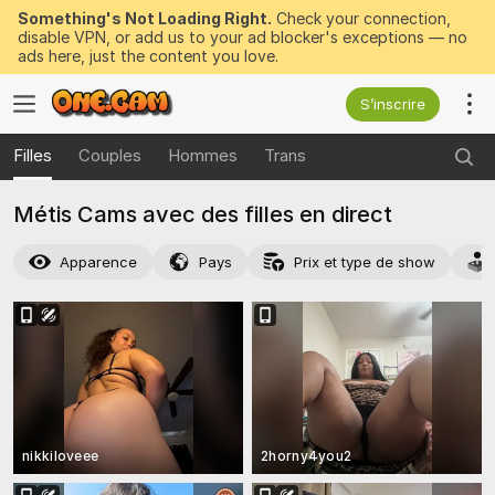
Something's Not Loading Right.
Check your connection,
disable VPN, or add us to your ad blocker's exceptions — no
ads here, just the content you love.
S’inscrire
Filles
Couples
Hommes
Trans
Métis Cams avec des filles en direct
Apparence
Pays
Prix et type de show
nikkiloveee
2horny4you2