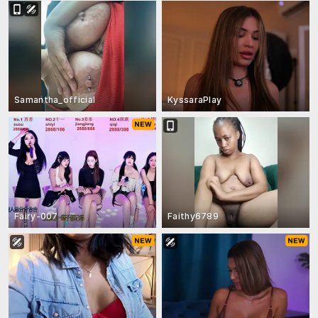
Samantha_official
KyssaraPlay
Fairy-007
Faithy6789