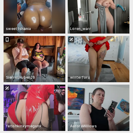
sweettshania
Loren_warr
SierraxRuben26
winterforu
fetishkinkymeganx
AuroraWillows