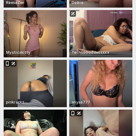
ReeseZen
Dellris
Mysticxkitty
TechnoGoddessxxx
pinkrackz
anyaa777