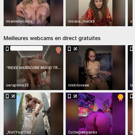
miamellycious
moana_mack9
xL
Meilleures webcams en direct gratuites
En show à ticket
“
RIDEE HARDCORE MOOD TRY 70 users on for a ANAL
”
seraphine23
nikkiloveee
Is
_NotYourSlut_
Cutiepiespanks
Sa