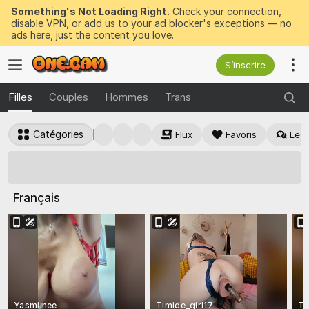
Something's Not Loading Right.
Check your connection,
disable VPN, or add us to your ad blocker's exceptions — no
ads here, just the content you love.
S’inscrire
Filles
Couples
Hommes
Trans
Catégories
Flux
Favoris
Les 
50 jetons GRATUITS
à gagner maintenant
Français
Yasmiinee
Timide_girl17
To