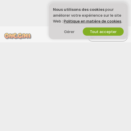
Nous utilisons des cookies
pour
améliorer votre expérience sur le site
Web :
Politique en matière de cookies
.
Gérer
Tout accepter
Français
INFORMATIONS JURIDIQUES
REJOIGNEZ-NOUS
ET SÉCURITÉ
Devenez modèle
Politique de confidentialité
Inscriptions Studio
CGU
Programme d'affiliation webcam
Politique de la loi DMCA
Politique relative aux cookies
Guide sur le contrôle parental
Aide contre l’esclavage