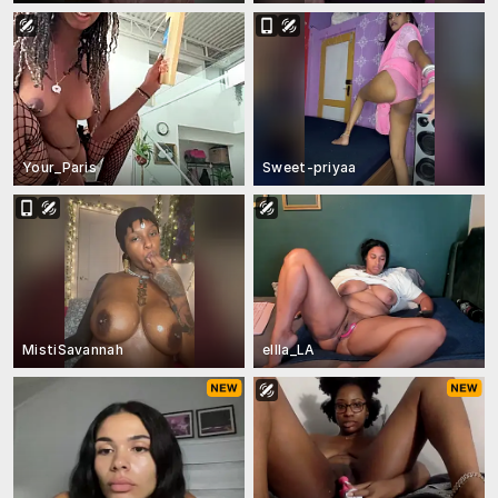
Your_Paris
Sweet-priyaa
MistiSavannah
ellla_LA