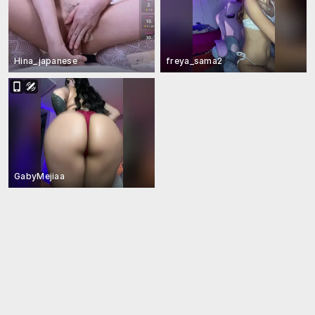
Hina_japanese
freya_sama2
GabyMejiaa