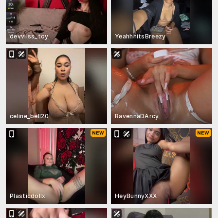
devvilss_toy
YeahhhitsBreezy
celine_bell20
RavennaDArcy
Plasticdollx
HeyBunnyXXX