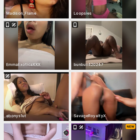
Madison_Flame
Loopsies
EmmaExoticaXXX
bunbun420247
ebonys1ut
SavageRoyaltyX