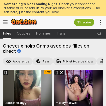
Something's Not Loading Right.
Check your connection,
disable VPN, or add us to your ad blocker's exceptions — no
ads here, just the content you love.
S’inscrire
Filles
Couples
Hommes
Trans
Cheveux noirs Cams avec des filles en
direct
Apparence
Pays
Prix et type de show
Lisbettebabyy
marleymaxwell