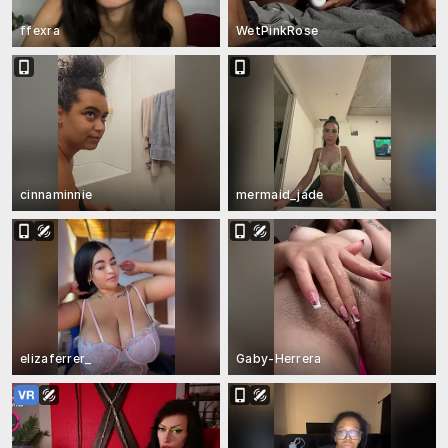
ffexra
WetPinkRose
cinnaminnie
mermaid_jade
elizaferrer_
Gaby-Herrera