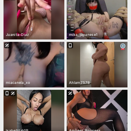
Juanita-Diaz
mika_japanese1
miacanela_xo
Ahlam7578
IsabellitaVIP
Ambeer_Rousess