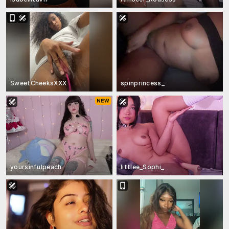
SweetCheeksXXX
spinprincess_
yoursinfulpeach
littlee_Sophi_