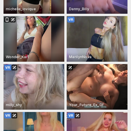
michelle_lovique
Danny_Billy
Wonder_Kari
MarilynNova
milly_shy
Your_Future_Ex_GF