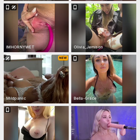
IMHORNYWET
Olivia_Jemison
Mildpaniic
Bella-Grace