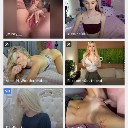
_Miray___
kitsune888
Alice_N_Wooderland
ElizabethSouthland
EllieFrosty_
leesmoke