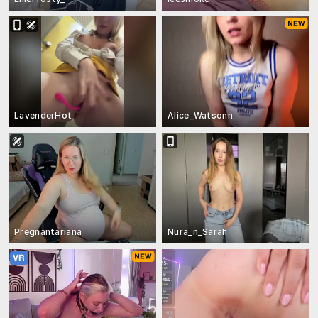
LavenderHot
Alice_Watsonn
Pregnantariana
Nura_n_Sarah