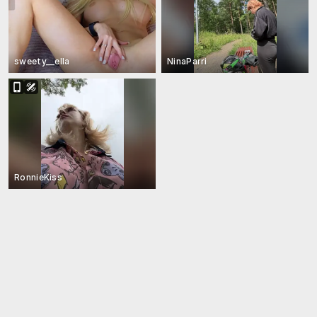
sweety__ella
NinaParri
RonnieKiss