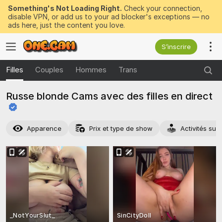
Something's Not Loading Right.
Check your connection,
disable VPN, or add us to your ad blocker's exceptions — no
ads here, just the content you love.
S’inscrire
Filles
Couples
Hommes
Trans
Russe blonde Cams avec des filles en
direct
Apparence
Prix et type de show
Activités su
_NotYourSlut_
SinCityDoll