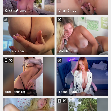
KristinaFlame
VirginChloe
-Solar-Jane-
MaydaFoulk
Alexxahunter
Tessa_Sunn