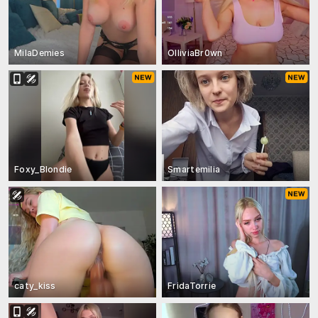
MilaDemies
OlliviaBr0wn
Foxy_Blondie
Smartemilia
caty_kiss
FridaTorrie